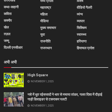
उत्तराखंड
मध्य प्रदेश
विशेष
कथा-कहानी
महाराष्ट्र
वीडियो गैलरी
कविता
महिला
व्यंग्य
कश्मीर
मीडिया
व्यापार
खेल
मुख्य समाचार
सिक्किम
ग़ज़ल
युवा
स्वास्थ्य
जम्मू
राजनीति
हरियाणा
दिल्ली एनसीआर
राजस्थान
हिमाचल प्रदेश
अभी अभी
High Square
NOVEMBER 1, 2025
नशे में धुत रईसजादों ने थार से मचाया तांडव, गलत दिशा में दौड़ाई
गाड़ी डिवाइडर से टकराकर पलटी
NOVEMBER 1, 2025