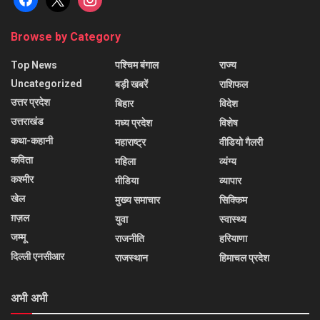
Browse by Category
Top News
पश्चिम बंगाल
राज्य
Uncategorized
बड़ी खबरें
राशिफल
उत्तर प्रदेश
बिहार
विदेश
उत्तराखंड
मध्य प्रदेश
विशेष
कथा-कहानी
महाराष्ट्र
वीडियो गैलरी
कविता
महिला
व्यंग्य
कश्मीर
मीडिया
व्यापार
खेल
मुख्य समाचार
सिक्किम
ग़ज़ल
युवा
स्वास्थ्य
जम्मू
राजनीति
हरियाणा
दिल्ली एनसीआर
राजस्थान
हिमाचल प्रदेश
अभी अभी