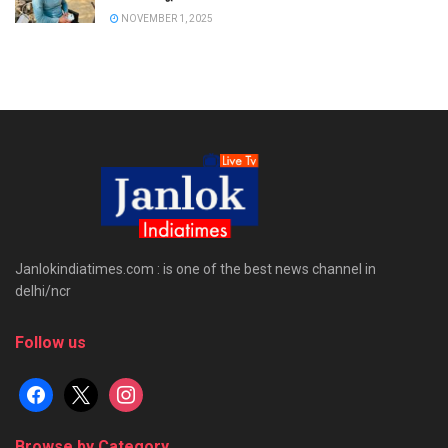
NOVEMBER 1, 2025
Janlokindiatimes.com : is one of the best news channel in
delhi/ncr
Follow us
facebook
x
instagram
Browse by Category