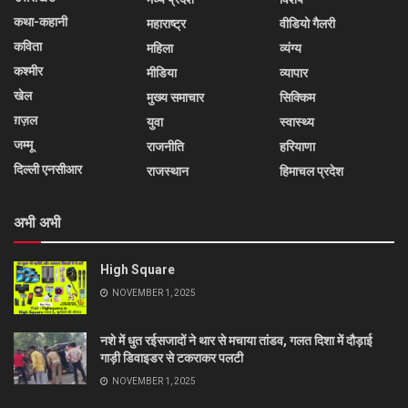
कथा-कहानी
महाराष्ट्र
वीडियो गैलरी
कविता
महिला
व्यंग्य
कश्मीर
मीडिया
व्यापार
खेल
मुख्य समाचार
सिक्किम
ग़ज़ल
युवा
स्वास्थ्य
जम्मू
राजनीति
हरियाणा
दिल्ली एनसीआर
राजस्थान
हिमाचल प्रदेश
अभी अभी
High Square
NOVEMBER 1, 2025
नशे में धुत रईसजादों ने थार से मचाया तांडव, गलत दिशा में दौड़ाई
गाड़ी डिवाइडर से टकराकर पलटी
NOVEMBER 1, 2025