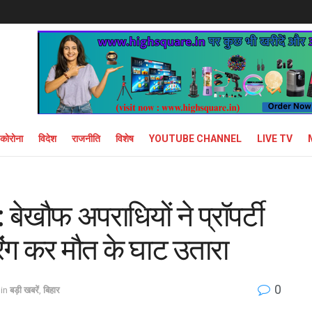
कोरोना
विदेश
राजनीति
विशेष
YOUTUBE CHANNEL
LIVE TV
: बेखौफ अपराधियों ने प्रॉपर्टी
ंग कर मौत के घाट उतारा
0
in
बड़ी खबरें
,
बिहार