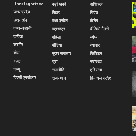
Uncategorized
बड़ी खबरें
राशिफल
उत्तर प्रदेश
बिहार
विदेश
l
उत्तराखंड
मध्य प्रदेश
विशेष
कथा-कहानी
महाराष्ट्र
वीडियो गैलरी
कविता
महिला
व्यंग्य
कश्मीर
मीडिया
व्यापार
खेल
मुख्य समाचार
सिक्किम
ग़ज़ल
युवा
स्वास्थ्य
जम्मू
राजनीति
हरियाणा
दिल्ली एनसीआर
राजस्थान
हिमाचल प्रदेश