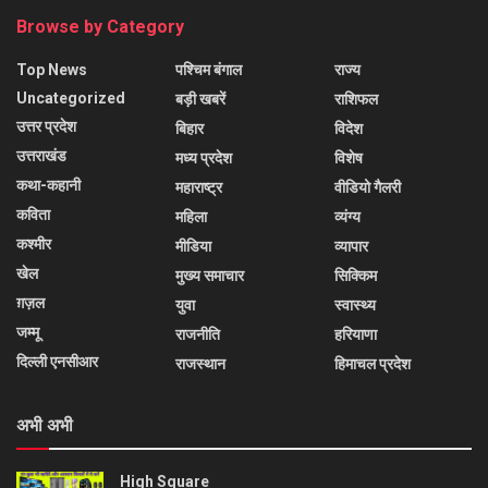
Browse by Category
Top News
पश्चिम बंगाल
राज्य
Uncategorized
बड़ी खबरें
राशिफल
उत्तर प्रदेश
बिहार
विदेश
उत्तराखंड
मध्य प्रदेश
विशेष
कथा-कहानी
महाराष्ट्र
वीडियो गैलरी
कविता
महिला
व्यंग्य
कश्मीर
मीडिया
व्यापार
खेल
मुख्य समाचार
सिक्किम
ग़ज़ल
युवा
स्वास्थ्य
जम्मू
राजनीति
हरियाणा
दिल्ली एनसीआर
राजस्थान
हिमाचल प्रदेश
अभी अभी
High Square