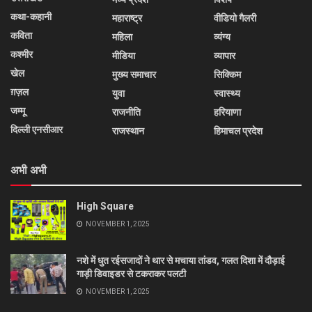
कथा-कहानी
महाराष्ट्र
वीडियो गैलरी
कविता
महिला
व्यंग्य
कश्मीर
मीडिया
व्यापार
खेल
मुख्य समाचार
सिक्किम
ग़ज़ल
युवा
स्वास्थ्य
जम्मू
राजनीति
हरियाणा
दिल्ली एनसीआर
राजस्थान
हिमाचल प्रदेश
अभी अभी
High Square
NOVEMBER 1, 2025
नशे में धुत रईसजादों ने थार से मचाया तांडव, गलत दिशा में दौड़ाई
गाड़ी डिवाइडर से टकराकर पलटी
NOVEMBER 1, 2025