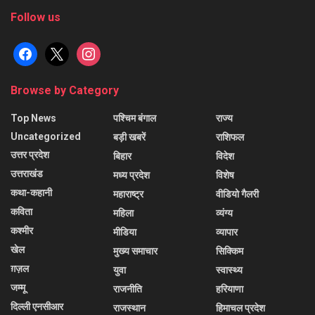
Follow us
facebook
x
instagram
Browse by Category
Top News
पश्चिम बंगाल
राज्य
Uncategorized
बड़ी खबरें
राशिफल
उत्तर प्रदेश
बिहार
विदेश
उत्तराखंड
मध्य प्रदेश
विशेष
कथा-कहानी
महाराष्ट्र
वीडियो गैलरी
कविता
महिला
व्यंग्य
कश्मीर
मीडिया
व्यापार
खेल
मुख्य समाचार
सिक्किम
ग़ज़ल
युवा
स्वास्थ्य
जम्मू
राजनीति
हरियाणा
दिल्ली एनसीआर
राजस्थान
हिमाचल प्रदेश