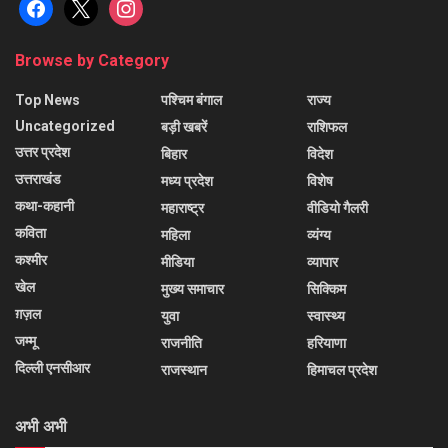
facebook
x
instagram
Browse by Category
Top News
पश्चिम बंगाल
राज्य
Uncategorized
बड़ी खबरें
राशिफल
उत्तर प्रदेश
बिहार
विदेश
उत्तराखंड
मध्य प्रदेश
विशेष
कथा-कहानी
महाराष्ट्र
वीडियो गैलरी
कविता
महिला
व्यंग्य
कश्मीर
मीडिया
व्यापार
खेल
मुख्य समाचार
सिक्किम
ग़ज़ल
युवा
स्वास्थ्य
जम्मू
राजनीति
हरियाणा
दिल्ली एनसीआर
राजस्थान
हिमाचल प्रदेश
अभी अभी