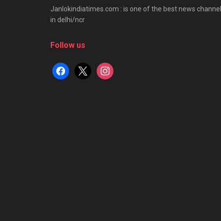
Janlokindiatimes.com : is one of the best news channe
in delhi/ncr
Follow us
facebook
x
instagram