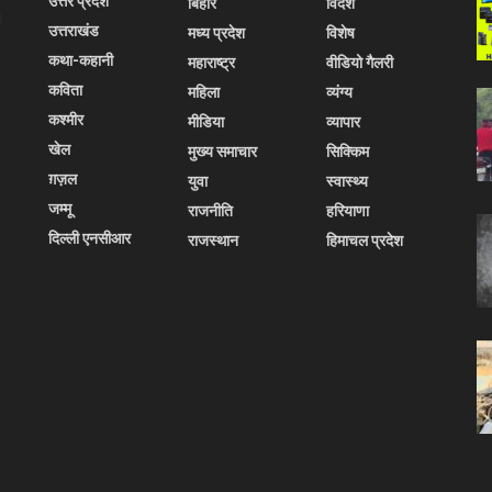
उत्तर प्रदेश
बिहार
विदेश
l
उत्तराखंड
मध्य प्रदेश
विशेष
कथा-कहानी
महाराष्ट्र
वीडियो गैलरी
कविता
महिला
व्यंग्य
कश्मीर
मीडिया
व्यापार
खेल
मुख्य समाचार
सिक्किम
ग़ज़ल
युवा
स्वास्थ्य
जम्मू
राजनीति
हरियाणा
दिल्ली एनसीआर
राजस्थान
हिमाचल प्रदेश