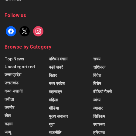
Follow us
facebook
x
instagram
Browse by Category
Top News
पश्चिम बंगाल
राज्य
Uncategorized
बड़ी खबरें
राशिफल
उत्तर प्रदेश
बिहार
विदेश
उत्तराखंड
मध्य प्रदेश
विशेष
कथा-कहानी
महाराष्ट्र
वीडियो गैलरी
कविता
महिला
व्यंग्य
कश्मीर
मीडिया
व्यापार
खेल
मुख्य समाचार
सिक्किम
ग़ज़ल
युवा
स्वास्थ्य
जम्मू
राजनीति
हरियाणा