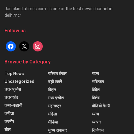
Janlokindiatimes.com : is one of the best news channel in
delhi/ncr
Follow us
facebook
x
instagram
Browse by Category
Top News
पश्चिम बंगाल
राज्य
Uncategorized
बड़ी खबरें
राशिफल
उत्तर प्रदेश
बिहार
विदेश
उत्तराखंड
मध्य प्रदेश
विशेष
कथा-कहानी
महाराष्ट्र
वीडियो गैलरी
कविता
महिला
व्यंग्य
कश्मीर
मीडिया
व्यापार
खेल
मुख्य समाचार
सिक्किम