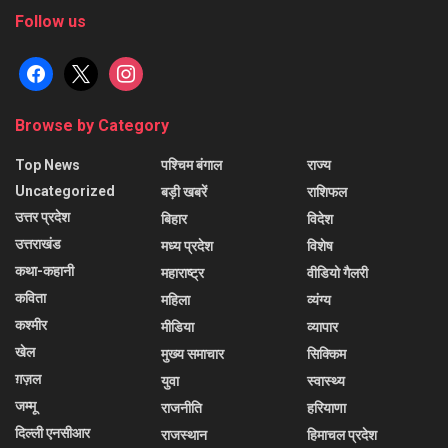
Follow us
facebook
x
instagram
Browse by Category
Top News
पश्चिम बंगाल
राज्य
Uncategorized
बड़ी खबरें
राशिफल
उत्तर प्रदेश
बिहार
विदेश
उत्तराखंड
मध्य प्रदेश
विशेष
कथा-कहानी
महाराष्ट्र
वीडियो गैलरी
कविता
महिला
व्यंग्य
कश्मीर
मीडिया
व्यापार
खेल
मुख्य समाचार
सिक्किम
ग़ज़ल
युवा
स्वास्थ्य
जम्मू
राजनीति
हरियाणा
दिल्ली एनसीआर
राजस्थान
हिमाचल प्रदेश