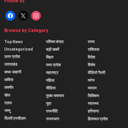
Follow us
facebook
x
instagram
Browse by Category
Top News
पश्चिम बंगाल
राज्य
Uncategorized
बड़ी खबरें
राशिफल
उत्तर प्रदेश
बिहार
विदेश
उत्तराखंड
मध्य प्रदेश
विशेष
कथा-कहानी
महाराष्ट्र
वीडियो गैलरी
कविता
महिला
व्यंग्य
कश्मीर
मीडिया
व्यापार
खेल
मुख्य समाचार
सिक्किम
ग़ज़ल
युवा
स्वास्थ्य
जम्मू
राजनीति
हरियाणा
दिल्ली एनसीआर
राजस्थान
हिमाचल प्रदेश