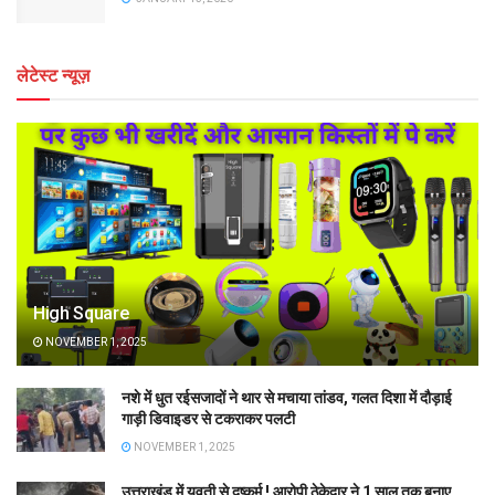
लेटेस्ट न्यूज़
High Square
NOVEMBER 1, 2025
नशे में धुत रईसजादों ने थार से मचाया तांडव, गलत दिशा में दौड़ाई
गाड़ी डिवाइडर से टकराकर पलटी
NOVEMBER 1, 2025
उत्तराखंड में युवती से दुष्कर्म ! आरोपी ठेकेदार ने 1 साल तक बनाए