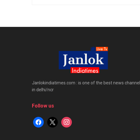
Janlokindiatimes.com : is one of the best news channe
in delhi/ncr
Follow us
facebook
x
instagram