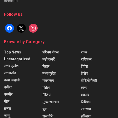
delhi/ncr
Follow us
facebook
x
instagram
Browse by Category
Top News
पश्चिम बंगाल
राज्य
Uncategorized
बड़ी खबरें
राशिफल
उत्तर प्रदेश
बिहार
विदेश
उत्तराखंड
मध्य प्रदेश
विशेष
कथा-कहानी
महाराष्ट्र
वीडियो गैलरी
कविता
महिला
व्यंग्य
कश्मीर
मीडिया
व्यापार
खेल
मुख्य समाचार
सिक्किम
ग़ज़ल
युवा
स्वास्थ्य
जम्मू
राजनीति
हरियाणा