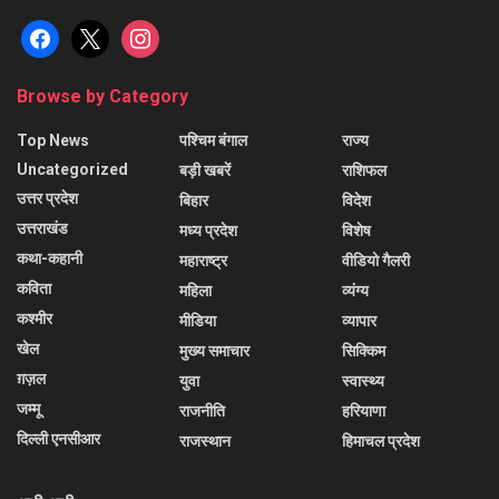
facebook
x
instagram
Browse by Category
Top News
पश्चिम बंगाल
राज्य
Uncategorized
बड़ी खबरें
राशिफल
उत्तर प्रदेश
बिहार
विदेश
उत्तराखंड
मध्य प्रदेश
विशेष
कथा-कहानी
महाराष्ट्र
वीडियो गैलरी
कविता
महिला
व्यंग्य
कश्मीर
मीडिया
व्यापार
खेल
मुख्य समाचार
सिक्किम
ग़ज़ल
युवा
स्वास्थ्य
जम्मू
राजनीति
हरियाणा
दिल्ली एनसीआर
राजस्थान
हिमाचल प्रदेश