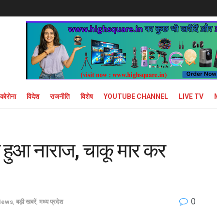
कोरोना
विदेश
राजनीति
विशेष
YOUTUBE CHANNEL
LIVE TV
टा हुआ नाराज, चाकू मार कर
0
News
,
बड़ी खबरें
,
मध्य प्रदेश