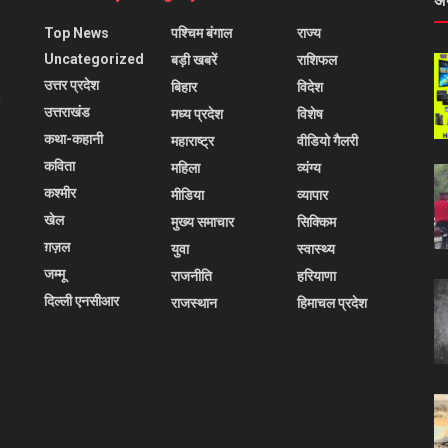
अ
Top News
पश्चिम बंगाल
राज्य
Uncategorized
बड़ी खबरें
राशिफल
उत्तर प्रदेश
बिहार
विदेश
l
उत्तराखंड
मध्य प्रदेश
विशेष
कथा-कहानी
महाराष्ट्र
वीडियो गैलरी
कविता
महिला
व्यंग्य
कश्मीर
मीडिया
व्यापार
खेल
मुख्य समाचार
सिक्किम
ग़ज़ल
युवा
स्वास्थ्य
जम्मू
राजनीति
हरियाणा
दिल्ली एनसीआर
राजस्थान
हिमाचल प्रदेश