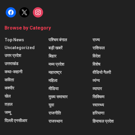
facebook
x
instagram
Browse by Category
Top News
पश्चिम बंगाल
राज्य
Uncategorized
बड़ी खबरें
राशिफल
उत्तर प्रदेश
बिहार
विदेश
उत्तराखंड
मध्य प्रदेश
विशेष
कथा-कहानी
महाराष्ट्र
वीडियो गैलरी
कविता
महिला
व्यंग्य
कश्मीर
मीडिया
व्यापार
खेल
मुख्य समाचार
सिक्किम
ग़ज़ल
युवा
स्वास्थ्य
जम्मू
राजनीति
हरियाणा
दिल्ली एनसीआर
राजस्थान
हिमाचल प्रदेश