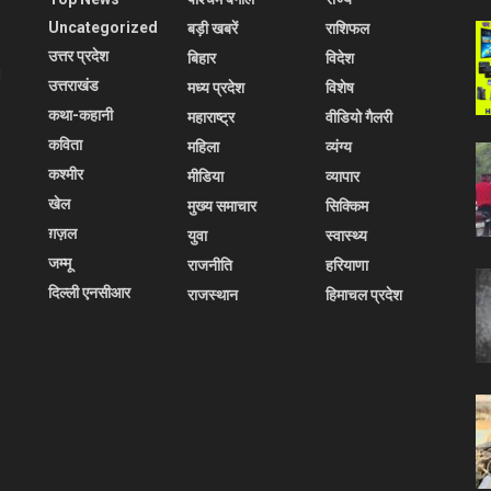
Uncategorized
बड़ी खबरें
राशिफल
उत्तर प्रदेश
बिहार
विदेश
l
उत्तराखंड
मध्य प्रदेश
विशेष
कथा-कहानी
महाराष्ट्र
वीडियो गैलरी
कविता
महिला
व्यंग्य
कश्मीर
मीडिया
व्यापार
खेल
मुख्य समाचार
सिक्किम
ग़ज़ल
युवा
स्वास्थ्य
जम्मू
राजनीति
हरियाणा
दिल्ली एनसीआर
राजस्थान
हिमाचल प्रदेश