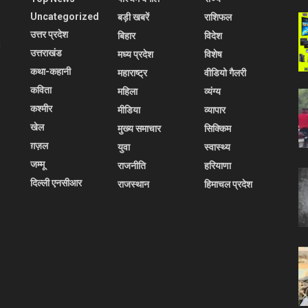
Uncategorized
बड़ी खबरें
राशिफल
उत्तर प्रदेश
बिहार
विदेश
l
उत्तराखंड
मध्य प्रदेश
विशेष
कथा-कहानी
महाराष्ट्र
वीडियो गैलरी
कविता
महिला
व्यंग्य
कश्मीर
मीडिया
व्यापार
खेल
मुख्य समाचार
सिक्किम
ग़ज़ल
युवा
स्वास्थ्य
जम्मू
राजनीति
हरियाणा
दिल्ली एनसीआर
राजस्थान
हिमाचल प्रदेश