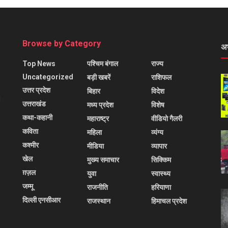
Browse by Category
अ
Top News
पश्चिम बंगाल
राज्य
Uncategorized
बड़ी खबरें
राशिफल
उत्तर प्रदेश
बिहार
विदेश
l
उत्तराखंड
मध्य प्रदेश
विशेष
कथा-कहानी
महाराष्ट्र
वीडियो गैलरी
कविता
महिला
व्यंग्य
कश्मीर
मीडिया
व्यापार
खेल
मुख्य समाचार
सिक्किम
ग़ज़ल
युवा
स्वास्थ्य
जम्मू
राजनीति
हरियाणा
दिल्ली एनसीआर
राजस्थान
हिमाचल प्रदेश