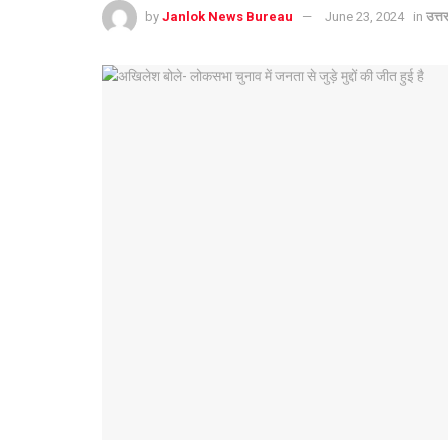
by
Janlok News Bureau
June 23, 2024
in
उत्त