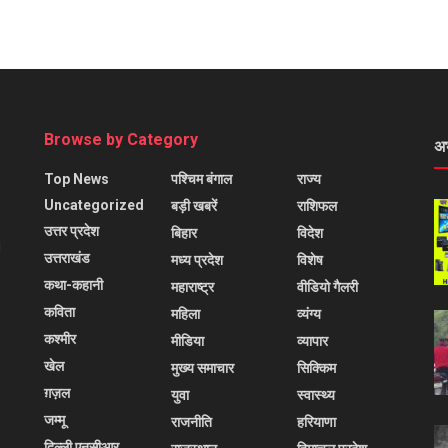
Browse by Category
अ
Top News
पश्चिम बंगाल
राज्य
Uncategorized
बड़ी खबरें
राशिफल
उत्तर प्रदेश
बिहार
विदेश
l
उत्तराखंड
मध्य प्रदेश
विशेष
कथा-कहानी
महाराष्ट्र
वीडियो गैलरी
कविता
महिला
व्यंग्य
कश्मीर
मीडिया
व्यापार
खेल
मुख्य समाचार
सिक्किम
ग़ज़ल
युवा
स्वास्थ्य
जम्मू
राजनीति
हरियाणा
दिल्ली एनसीआर