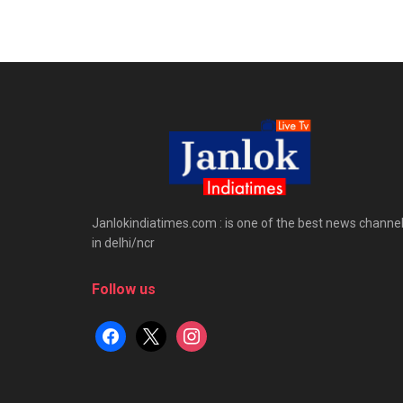
Janlokindiatimes.com : is one of the best news channe
in delhi/ncr
Follow us
facebook
x
instagram