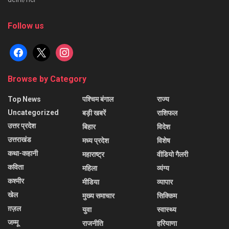
Follow us
facebook
x
instagram
Browse by Category
Top News
पश्चिम बंगाल
राज्य
Uncategorized
बड़ी खबरें
राशिफल
उत्तर प्रदेश
बिहार
विदेश
उत्तराखंड
मध्य प्रदेश
विशेष
कथा-कहानी
महाराष्ट्र
वीडियो गैलरी
कविता
महिला
व्यंग्य
कश्मीर
मीडिया
व्यापार
खेल
मुख्य समाचार
सिक्किम
ग़ज़ल
युवा
स्वास्थ्य
जम्मू
राजनीति
हरियाणा