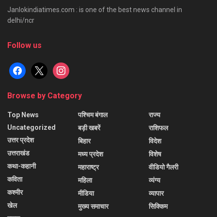
Janlokindiatimes.com : is one of the best news channel in
delhi/ncr
Follow us
facebook
x
instagram
Browse by Category
Top News
पश्चिम बंगाल
राज्य
Uncategorized
बड़ी खबरें
राशिफल
उत्तर प्रदेश
बिहार
विदेश
उत्तराखंड
मध्य प्रदेश
विशेष
कथा-कहानी
महाराष्ट्र
वीडियो गैलरी
कविता
महिला
व्यंग्य
कश्मीर
मीडिया
व्यापार
खेल
मुख्य समाचार
सिक्किम