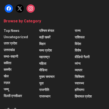
facebook
x
instagram
Browse by Category
Top News
पश्चिम बंगाल
राज्य
Uncategorized
बड़ी खबरें
राशिफल
उत्तर प्रदेश
बिहार
विदेश
उत्तराखंड
मध्य प्रदेश
विशेष
कथा-कहानी
महाराष्ट्र
वीडियो गैलरी
कविता
महिला
व्यंग्य
कश्मीर
मीडिया
व्यापार
खेल
मुख्य समाचार
सिक्किम
ग़ज़ल
युवा
स्वास्थ्य
जम्मू
राजनीति
हरियाणा
दिल्ली एनसीआर
राजस्थान
हिमाचल प्रदेश