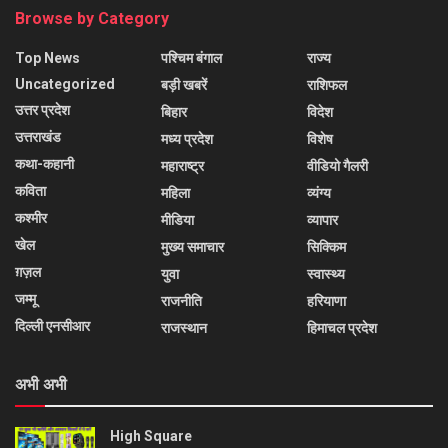
Browse by Category
Top News
पश्चिम बंगाल
राज्य
Uncategorized
बड़ी खबरें
राशिफल
उत्तर प्रदेश
बिहार
विदेश
उत्तराखंड
मध्य प्रदेश
विशेष
कथा-कहानी
महाराष्ट्र
वीडियो गैलरी
कविता
महिला
व्यंग्य
कश्मीर
मीडिया
व्यापार
खेल
मुख्य समाचार
सिक्किम
ग़ज़ल
युवा
स्वास्थ्य
जम्मू
राजनीति
हरियाणा
दिल्ली एनसीआर
राजस्थान
हिमाचल प्रदेश
अभी अभी
High Square