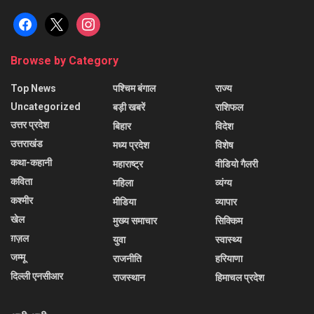
facebook
x
instagram
Browse by Category
Top News
पश्चिम बंगाल
राज्य
Uncategorized
बड़ी खबरें
राशिफल
उत्तर प्रदेश
बिहार
विदेश
उत्तराखंड
मध्य प्रदेश
विशेष
कथा-कहानी
महाराष्ट्र
वीडियो गैलरी
कविता
महिला
व्यंग्य
कश्मीर
मीडिया
व्यापार
खेल
मुख्य समाचार
सिक्किम
ग़ज़ल
युवा
स्वास्थ्य
जम्मू
राजनीति
हरियाणा
दिल्ली एनसीआर
राजस्थान
हिमाचल प्रदेश