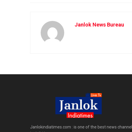
Janlok News Bureau
Janlokindiatimes.com : is one of the best news channe