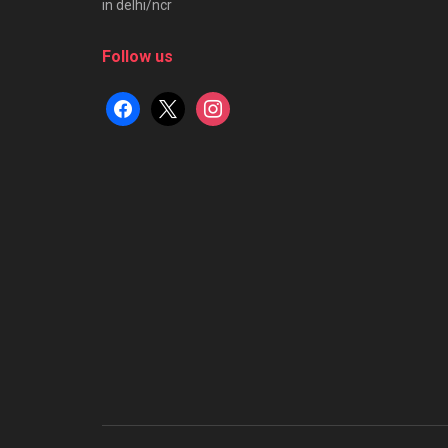
in delhi/ncr
Follow us
facebook
x
instagram