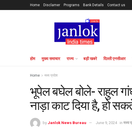
Home
Disclamer
Programs
Bank Details
Contact us
होम
मुख्य समाचार
राज्य
बड़ी खबरे
दिल्ली एनसीआर
Home
मध्य प्रदेश
भूपेल बघेल बोले- राहुल गा
नाड़ा काट दिया है, हो सकते 
by
Janlok News Bureau
June 9, 2024
in
मध्य प