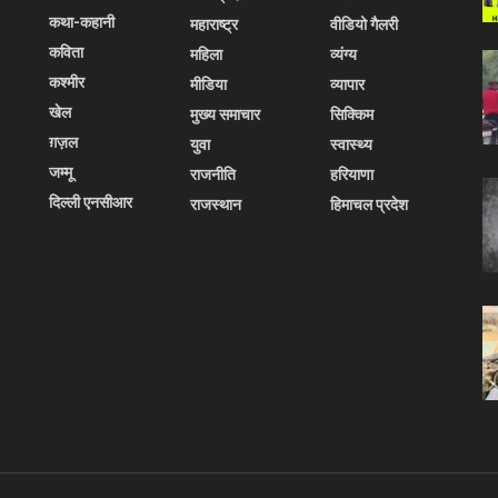
कथा-कहानी
महाराष्ट्र
वीडियो गैलरी
कविता
महिला
व्यंग्य
कश्मीर
मीडिया
व्यापार
खेल
मुख्य समाचार
सिक्किम
ग़ज़ल
युवा
स्वास्थ्य
जम्मू
राजनीति
हरियाणा
दिल्ली एनसीआर
राजस्थान
हिमाचल प्रदेश