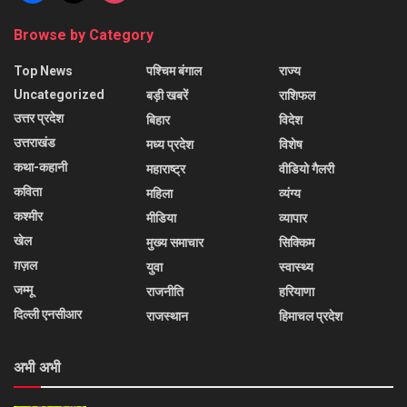
Browse by Category
Top News
पश्चिम बंगाल
राज्य
Uncategorized
बड़ी खबरें
राशिफल
उत्तर प्रदेश
बिहार
विदेश
उत्तराखंड
मध्य प्रदेश
विशेष
कथा-कहानी
महाराष्ट्र
वीडियो गैलरी
कविता
महिला
व्यंग्य
कश्मीर
मीडिया
व्यापार
खेल
मुख्य समाचार
सिक्किम
ग़ज़ल
युवा
स्वास्थ्य
जम्मू
राजनीति
हरियाणा
दिल्ली एनसीआर
राजस्थान
हिमाचल प्रदेश
अभी अभी