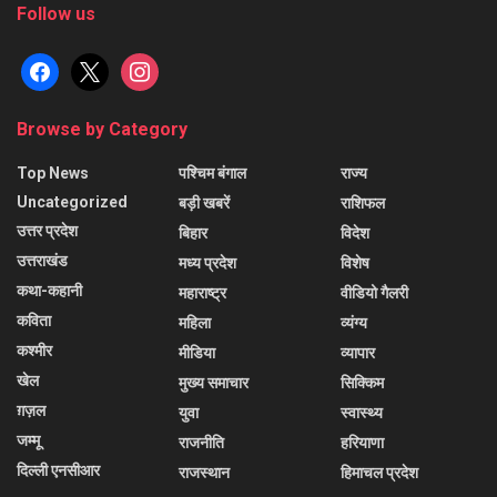
Follow us
facebook
x
instagram
Browse by Category
Top News
पश्चिम बंगाल
राज्य
Uncategorized
बड़ी खबरें
राशिफल
उत्तर प्रदेश
बिहार
विदेश
उत्तराखंड
मध्य प्रदेश
विशेष
कथा-कहानी
महाराष्ट्र
वीडियो गैलरी
कविता
महिला
व्यंग्य
कश्मीर
मीडिया
व्यापार
खेल
मुख्य समाचार
सिक्किम
ग़ज़ल
युवा
स्वास्थ्य
जम्मू
राजनीति
हरियाणा
दिल्ली एनसीआर
राजस्थान
हिमाचल प्रदेश