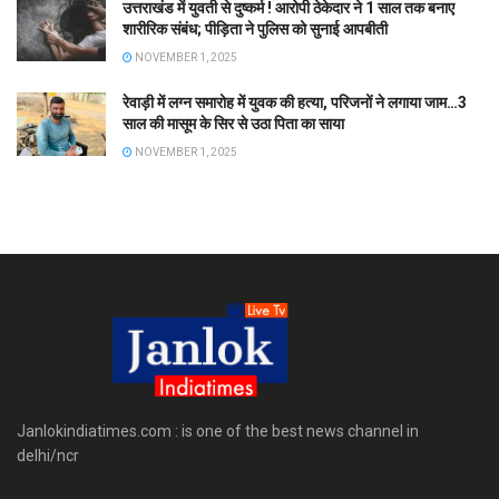
उत्तराखंड में युवती से दुष्कर्म ! आरोपी ठेकेदार ने 1 साल तक बनाए
शारीरिक संबंध; पीड़िता ने पुलिस को सुनाई आपबीती
NOVEMBER 1, 2025
रेवाड़ी में लग्न समारोह में युवक की हत्या, परिजनों ने लगाया जाम…3
साल की मासूम के सिर से उठा पिता का साया
NOVEMBER 1, 2025
Janlokindiatimes.com : is one of the best news channel in
delhi/ncr