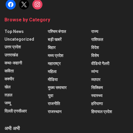
facebook
x
instagram
Browse by Category
Top News
पश्चिम बंगाल
राज्य
Uncategorized
बड़ी खबरें
राशिफल
उत्तर प्रदेश
बिहार
विदेश
उत्तराखंड
मध्य प्रदेश
विशेष
कथा-कहानी
महाराष्ट्र
वीडियो गैलरी
कविता
महिला
व्यंग्य
कश्मीर
मीडिया
व्यापार
खेल
मुख्य समाचार
सिक्किम
ग़ज़ल
युवा
स्वास्थ्य
जम्मू
राजनीति
हरियाणा
दिल्ली एनसीआर
राजस्थान
हिमाचल प्रदेश
अभी अभी