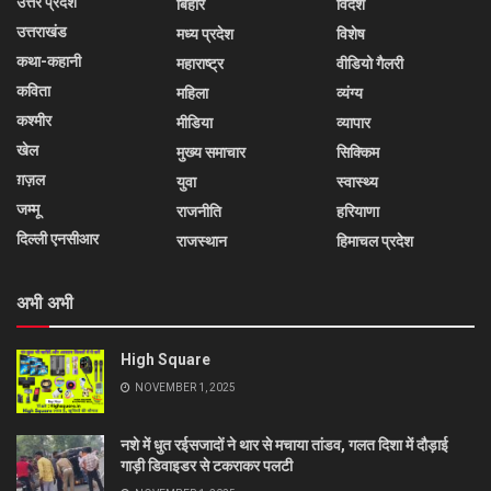
उत्तर प्रदेश
बिहार
विदेश
उत्तराखंड
मध्य प्रदेश
विशेष
कथा-कहानी
महाराष्ट्र
वीडियो गैलरी
कविता
महिला
व्यंग्य
कश्मीर
मीडिया
व्यापार
खेल
मुख्य समाचार
सिक्किम
ग़ज़ल
युवा
स्वास्थ्य
जम्मू
राजनीति
हरियाणा
दिल्ली एनसीआर
राजस्थान
हिमाचल प्रदेश
अभी अभी
High Square
NOVEMBER 1, 2025
नशे में धुत रईसजादों ने थार से मचाया तांडव, गलत दिशा में दौड़ाई
गाड़ी डिवाइडर से टकराकर पलटी