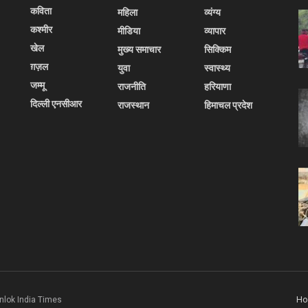
कविता
महिला
व्यंग्य
कश्मीर
मीडिया
व्यापार
खेल
मुख्य समाचार
सिक्किम
ग़ज़ल
युवा
स्वास्थ्य
जम्मू
राजनीति
हरियाणा
दिल्ली एनसीआर
राजस्थान
हिमाचल प्रदेश
H
nlok India Times