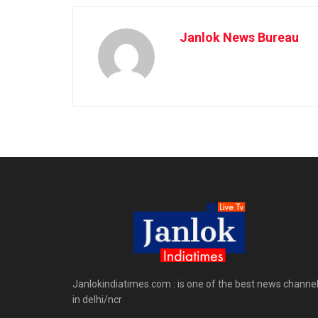
Janlok News Bureau
Janlokindiatimes.com : is one of the best news channe
in delhi/ncr