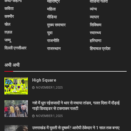
कथा-कहानी
महाराष्ट्र
वीडियो गैलरी
कविता
महिला
व्यंग्य
कश्मीर
मीडिया
व्यापार
खेल
मुख्य समाचार
सिक्किम
ग़ज़ल
युवा
स्वास्थ्य
जम्मू
राजनीति
हरियाणा
दिल्ली एनसीआर
राजस्थान
हिमाचल प्रदेश
अभी अभी
High Square
NOVEMBER 1, 2025
नशे में धुत रईसजादों ने थार से मचाया तांडव, गलत दिशा में दौड़ाई
गाड़ी डिवाइडर से टकराकर पलटी
NOVEMBER 1, 2025
उत्तराखंड में युवती से दुष्कर्म ! आरोपी ठेकेदार ने 1 साल तक बनाए