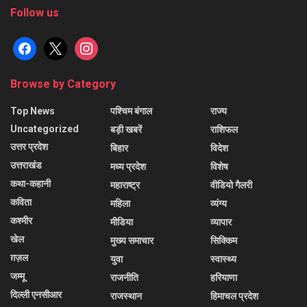
Follow us
facebook
x
instagram
Browse by Category
Top News
पश्चिम बंगाल
राज्य
Uncategorized
बड़ी खबरें
राशिफल
उत्तर प्रदेश
बिहार
विदेश
उत्तराखंड
मध्य प्रदेश
विशेष
कथा-कहानी
महाराष्ट्र
वीडियो गैलरी
कविता
महिला
व्यंग्य
कश्मीर
मीडिया
व्यापार
खेल
मुख्य समाचार
सिक्किम
ग़ज़ल
युवा
स्वास्थ्य
जम्मू
राजनीति
हरियाणा
दिल्ली एनसीआर
राजस्थान
हिमाचल प्रदेश