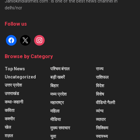
Janlokindiatimes.com : is one of the best news channel in
delhi/ncr
Follow us
facebook
x
instagram
Browse by Category
Top News
पश्चिम बंगाल
राज्य
Uncategorized
बड़ी खबरें
राशिफल
उत्तर प्रदेश
बिहार
विदेश
उत्तराखंड
मध्य प्रदेश
विशेष
कथा-कहानी
महाराष्ट्र
वीडियो गैलरी
कविता
महिला
व्यंग्य
कश्मीर
मीडिया
व्यापार
खेल
मुख्य समाचार
सिक्किम
ग़ज़ल
युवा
स्वास्थ्य