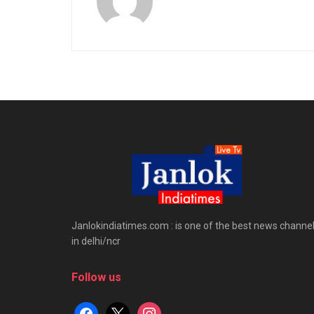
Janlokindiatimes.com : is one of the best news channe
in delhi/ncr
Follow us
facebook
x
instagram