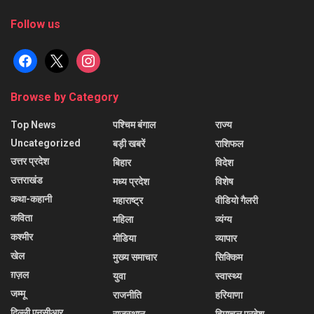
Follow us
facebook
x
instagram
Browse by Category
Top News
पश्चिम बंगाल
राज्य
Uncategorized
बड़ी खबरें
राशिफल
उत्तर प्रदेश
बिहार
विदेश
उत्तराखंड
मध्य प्रदेश
विशेष
कथा-कहानी
महाराष्ट्र
वीडियो गैलरी
कविता
महिला
व्यंग्य
कश्मीर
मीडिया
व्यापार
खेल
मुख्य समाचार
सिक्किम
ग़ज़ल
युवा
स्वास्थ्य
जम्मू
राजनीति
हरियाणा
दिल्ली एनसीआर