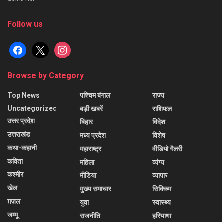
Follow us
facebook
x
instagram
Browse by Category
Top News
पश्चिम बंगाल
राज्य
Uncategorized
बड़ी खबरें
राशिफल
उत्तर प्रदेश
बिहार
विदेश
उत्तराखंड
मध्य प्रदेश
विशेष
कथा-कहानी
महाराष्ट्र
वीडियो गैलरी
कविता
महिला
व्यंग्य
कश्मीर
मीडिया
व्यापार
खेल
मुख्य समाचार
सिक्किम
ग़ज़ल
युवा
स्वास्थ्य
जम्मू
राजनीति
हरियाणा