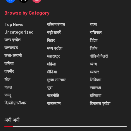
Browse by Category
Top News
पश्चिम बंगाल
राज्य
Uncategorized
बड़ी खबरें
राशिफल
उत्तर प्रदेश
बिहार
विदेश
उत्तराखंड
मध्य प्रदेश
विशेष
कथा-कहानी
महाराष्ट्र
वीडियो गैलरी
कविता
महिला
व्यंग्य
कश्मीर
मीडिया
व्यापार
खेल
मुख्य समाचार
सिक्किम
ग़ज़ल
युवा
स्वास्थ्य
जम्मू
राजनीति
हरियाणा
दिल्ली एनसीआर
राजस्थान
हिमाचल प्रदेश
अभी अभी