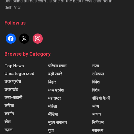
Janlokindiatimes.com : is one of the best news channel in
delhi/ncr
Follow us
facebook
x
instagram
Browse by Category
Top News
पश्चिम बंगाल
राज्य
Uncategorized
बड़ी खबरें
राशिफल
उत्तर प्रदेश
बिहार
विदेश
उत्तराखंड
मध्य प्रदेश
विशेष
कथा-कहानी
महाराष्ट्र
वीडियो गैलरी
कविता
महिला
व्यंग्य
कश्मीर
मीडिया
व्यापार
खेल
मुख्य समाचार
सिक्किम
ग़ज़ल
युवा
स्वास्थ्य