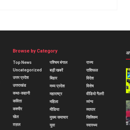
Browse by Category
अ
Top News
पश्चिम बंगाल
राज्य
Uncategorized
बड़ी खबरें
राशिफल
उत्तर प्रदेश
बिहार
विदेश
l
उत्तराखंड
मध्य प्रदेश
विशेष
कथा-कहानी
महाराष्ट्र
वीडियो गैलरी
कविता
महिला
व्यंग्य
कश्मीर
मीडिया
व्यापार
खेल
मुख्य समाचार
सिक्किम
ग़ज़ल
युवा
स्वास्थ्य