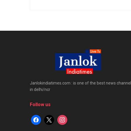
Janlokindiatimes.com : is one of the best news channe
in delhi/ncr
Follow us
facebook
x
instagram