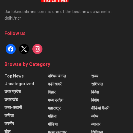
Janlokindiatimes.com : is one of the best news channel in
delhi/ncr
Follow us
facebook
x
instagram
Browse by Category
Top News
पश्चिम बंगाल
राज्य
Uncategorized
बड़ी खबरें
राशिफल
उत्तर प्रदेश
बिहार
विदेश
उत्तराखंड
मध्य प्रदेश
विशेष
कथा-कहानी
महाराष्ट्र
वीडियो गैलरी
कविता
महिला
व्यंग्य
कश्मीर
मीडिया
व्यापार
खेल
मुख्य समाचार
सिक्किम