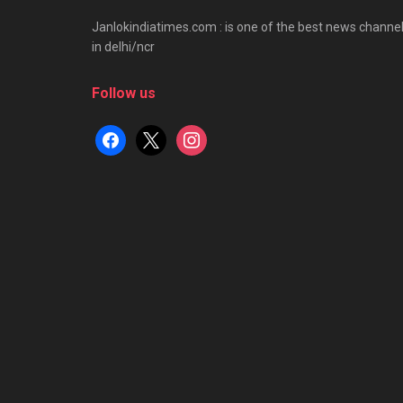
Janlokindiatimes.com : is one of the best news channe
in delhi/ncr
Follow us
facebook
x
instagram