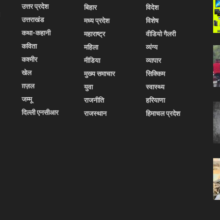
उत्तर प्रदेश
बिहार
विदेश
l
उत्तराखंड
मध्य प्रदेश
विशेष
कथा-कहानी
महाराष्ट्र
वीडियो गैलरी
कविता
महिला
व्यंग्य
कश्मीर
मीडिया
व्यापार
खेल
मुख्य समाचार
सिक्किम
ग़ज़ल
युवा
स्वास्थ्य
जम्मू
राजनीति
हरियाणा
दिल्ली एनसीआर
राजस्थान
हिमाचल प्रदेश