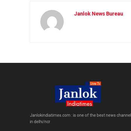
Janlok News Bureau
Janlokindiatimes.com : is one of the best news channe
in delhi/ncr