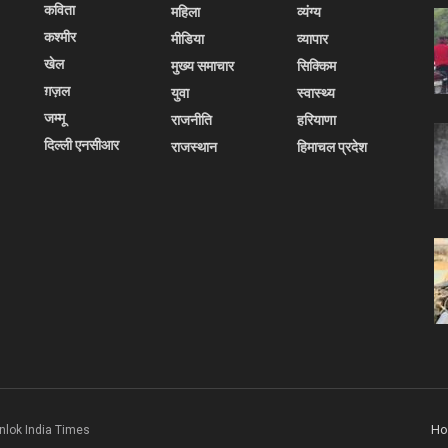
कविता
महिला
व्यंग्य
कश्मीर
मीडिया
व्यापार
खेल
मुख्य समाचार
सिक्किम
ग़ज़ल
युवा
स्वास्थ्य
जम्मू
राजनीति
हरियाणा
दिल्ली एनसीआर
राजस्थान
हिमाचल प्रदेश
H
nlok India Times