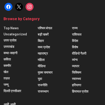
facebook
x
instagram
Browse by Category
Top News
पश्चिम बंगाल
राज्य
Uncategorized
बड़ी खबरें
राशिफल
उत्तर प्रदेश
बिहार
विदेश
उत्तराखंड
मध्य प्रदेश
विशेष
कथा-कहानी
महाराष्ट्र
वीडियो गैलरी
कविता
महिला
व्यंग्य
कश्मीर
मीडिया
व्यापार
खेल
मुख्य समाचार
सिक्किम
ग़ज़ल
युवा
स्वास्थ्य
जम्मू
राजनीति
हरियाणा
दिल्ली एनसीआर
राजस्थान
हिमाचल प्रदेश
अभी अभी