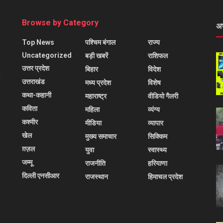
Browse by Category
अ
Top News
पश्चिम बंगाल
राज्य
Uncategorized
बड़ी खबरें
राशिफल
उत्तर प्रदेश
बिहार
विदेश
l
उत्तराखंड
मध्य प्रदेश
विशेष
कथा-कहानी
महाराष्ट्र
वीडियो गैलरी
कविता
महिला
व्यंग्य
कश्मीर
मीडिया
व्यापार
खेल
मुख्य समाचार
सिक्किम
ग़ज़ल
युवा
स्वास्थ्य
जम्मू
राजनीति
हरियाणा
दिल्ली एनसीआर
राजस्थान
हिमाचल प्रदेश