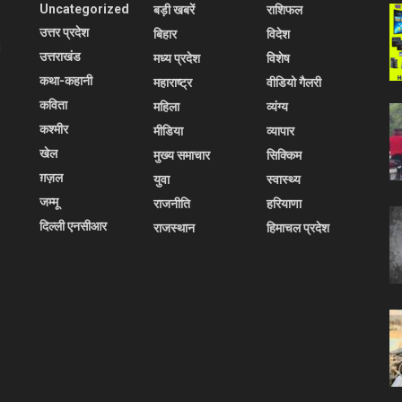
Uncategorized
बड़ी खबरें
राशिफल
उत्तर प्रदेश
बिहार
विदेश
l
उत्तराखंड
मध्य प्रदेश
विशेष
कथा-कहानी
महाराष्ट्र
वीडियो गैलरी
कविता
महिला
व्यंग्य
कश्मीर
मीडिया
व्यापार
खेल
मुख्य समाचार
सिक्किम
ग़ज़ल
युवा
स्वास्थ्य
जम्मू
राजनीति
हरियाणा
दिल्ली एनसीआर
राजस्थान
हिमाचल प्रदेश