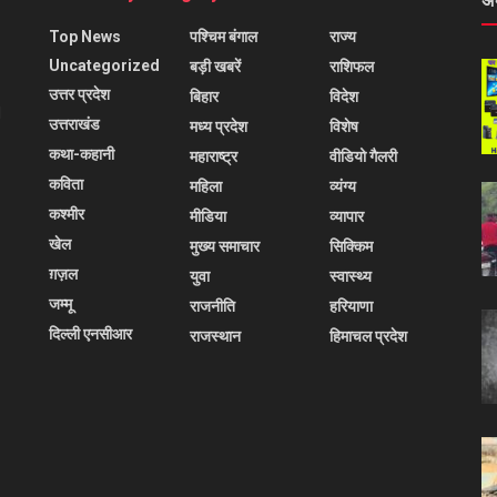
अ
Top News
पश्चिम बंगाल
राज्य
Uncategorized
बड़ी खबरें
राशिफल
उत्तर प्रदेश
बिहार
विदेश
l
उत्तराखंड
मध्य प्रदेश
विशेष
कथा-कहानी
महाराष्ट्र
वीडियो गैलरी
कविता
महिला
व्यंग्य
कश्मीर
मीडिया
व्यापार
खेल
मुख्य समाचार
सिक्किम
ग़ज़ल
युवा
स्वास्थ्य
जम्मू
राजनीति
हरियाणा
दिल्ली एनसीआर
राजस्थान
हिमाचल प्रदेश