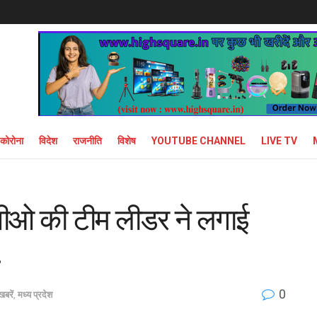
कोरोना
विदेश
राजनीति
विशेष
YOUTUBE CHANNEL
LIVE TV
ीपीओ की टीम लीडर ने लगाई
…
0
खबरें
,
मध्य प्रदेश